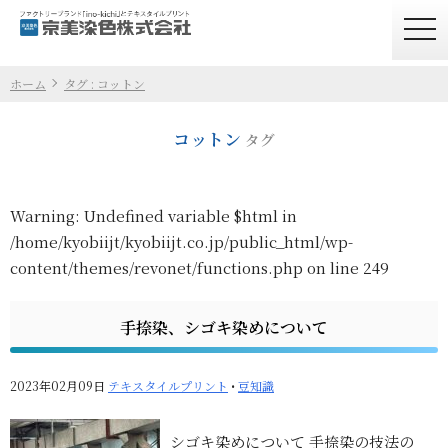
togg
navi
ホーム
タグ : コットン
コットン
タグ
Warning
: Undefined variable $html in
/home/kyobiijt/kyobiijt.co.jp/public_html/wp-
content/themes/revonet/functions.php
on line
249
手捺染、シゴキ染めについて
2023年02月09日
テキスタイルプリント
•
豆知識
シゴキ染めについて 手捺染の技法の