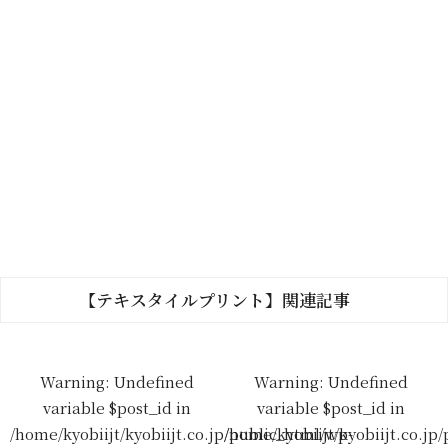
【テキスタイルプリント】関連記事
Warning
: Undefined
Warning
: Undefined
variable $post_id in
variable $post_id in
/home/kyobiijt/kyobiijt.co.jp/public_html/wp-
/home/kyobiijt/kyobiijt.co.jp