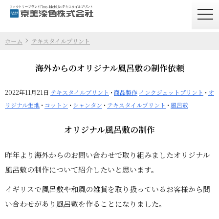
togg
navi
ホーム
テキスタイルプリント
海外からのオリジナル風呂敷の制作依頼
2022年11月21日
テキスタイルプリント
•
商品製作
インクジェットプリント
•
オ
リジナル生地
•
コットン
•
シャンタン
•
テキスタイルプリント
•
風呂敷
オリジナル風呂敷の制作
昨年より海外からのお問い合わせで取り組みましたオリジナル
風呂敷の制作について紹介したいと思います。
イギリスで風呂敷や和風の雑貨を取り扱っているお客様から問
い合わせがあり風呂敷を作ることになりました。