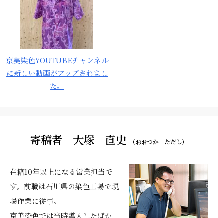
京美染色YOUTUBEチャンネル
に新しい動画がアップされまし
た。
寄稿者 大塚 直史
（おおつか ただし）
在籍10年以上になる営業担当で
す。前職は石川県の染色工場で現
場作業に従事。
京美染色では当時導入したばか