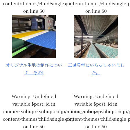
content/themes/child/single.php
content/themes/child/single.
on line
50
on line
50
オリジナル生地の制作につい
工場見学にいらっしゃいまし
て その1
た。
Warning
: Undefined
Warning
: Undefined
variable $post_id in
variable $post_id in
/home/kyobiijt/kyobiijt.co.jp/public_html/wp-
/home/kyobiijt/kyobiijt.co.jp
content/themes/child/single.php
content/themes/child/single.
on line
50
on line
50