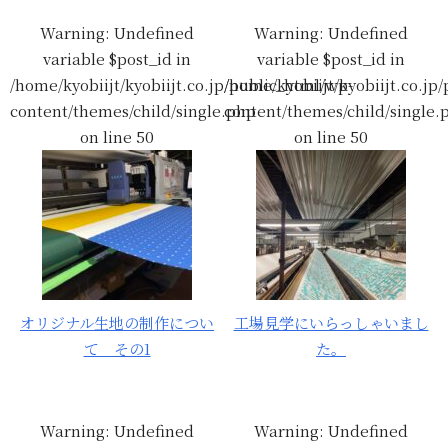
Warning
: Undefined
Warning
: Undefined
variable $post_id in
variable $post_id in
/home/kyobiijt/kyobiijt.co.jp/public_html/wp-
/home/kyobiijt/kyobiijt.co.jp
content/themes/child/single.php
content/themes/child/single.
on line
50
on line
50
オリジナル生地の制作につい
工場見学にいらっしゃいまし
て その1
た。
Warning
: Undefined
Warning
: Undefined