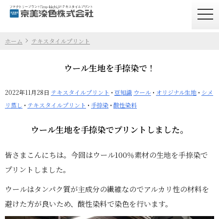
togg
navi
ホーム
テキスタイルプリント
ウール生地を手捺染で！
2022年11月28日
テキスタイルプリント
•
豆知識
ウール
•
オリジナル生地
•
シメ
リ蒸し
•
テキスタイルプリント
•
手捺染
•
酸性染料
ウール生地を手捺染でプリントしました。
皆さまこんにちは。今回はウール100％素材の生地を手捺染で
プリントしました。
ウールはタンパク質が主成分の繊維なのでアルカリ性の材料を
避けた方が良いため、酸性染料で染色を行います。