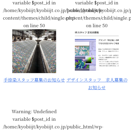
variable $post_id in
variable $post_id in
/home/kyobiijt/kyobiijt.co.jp/public_html/wp-
/home/kyobiijt/kyobiijt.co.jp
content/themes/child/single.php
content/themes/child/single.
on line
50
on line
50
手捺染スタッフ募集のお知らせ
デザインスタッフ 求人募集の
お知らせ
Warning
: Undefined
variable $post_id in
/home/kyobiijt/kyobiijt.co.jp/public_html/wp-