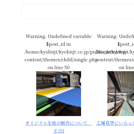
Warning
: Undefined variable
Warning
: Undef
$post_id in
$post_i
/home/kyobiijt/kyobiijt.co.jp/public_html/wp-
/home/kyobiijt/k
content/themes/child/single.php
content/themes/c
on line
50
on lin
オリジナル生地の制作について
工場見学にいらっ
その1