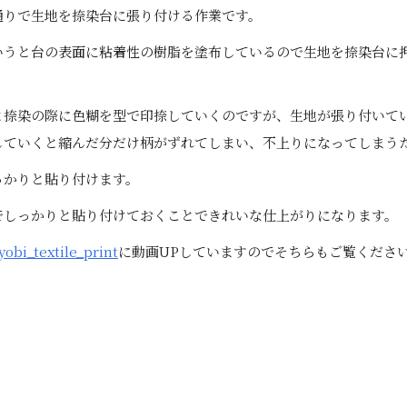
通りで生地を捺染台に張り付ける作業です。
いうと台の表面に粘着性の樹脂を塗布しているので生地を捺染台に
と捺染の際に色糊を型で印捺していくのですが、生地が張り付いて
していくと縮んだ分だけ柄がずれてしまい、不上りになってしまう
っかりと貼り付けます。
でしっかりと貼り付けておくことできれいな仕上がりになります。
yobi_textile_print
に動画UPしていますのでそちらもご覧くださ