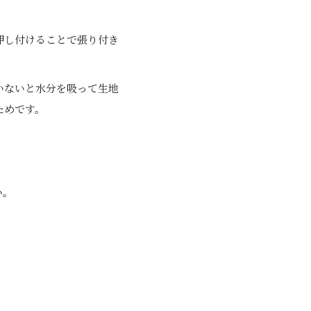
押し付けることで張り付き
いないと水分を吸って生地
ためです。
い。