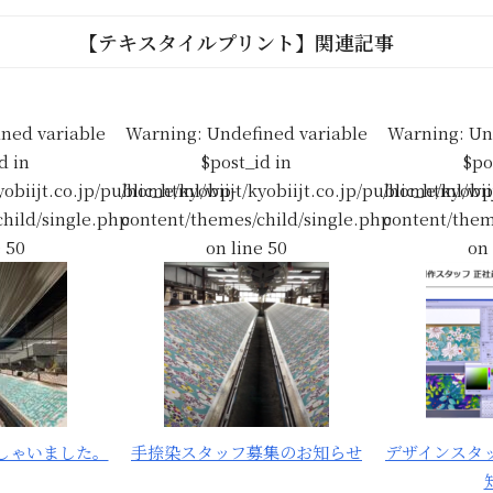
【テキスタイルプリント】関連記事
ined variable
Warning
: Undefined variable
Warning
: Un
d in
$post_id in
$po
yobiijt.co.jp/public_html/wp-
/home/kyobiijt/kyobiijt.co.jp/public_html/wp
/home/kyobiij
hild/single.php
content/themes/child/single.php
content/them
e
50
on line
50
on
しゃいました。
手捺染スタッフ募集のお知らせ
デザインスタ