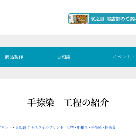
商品製作
豆知識
イベント・
手捺染 工程の紹介
プリント
•
豆知識
テキスタイルプリント
•
反物
•
地張り
•
手捺染
•
捺染台