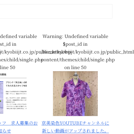
defined variable
Warning
: Undefined variable
st_id in
$post_id in
-
t/kyobiijt.co.jp/public_html/wp-
/home/kyobiijt/kyobiijt.co.jp/public_htm
es/child/single.php
content/themes/child/single.php
 line
50
on line
50
ッフ 求人募集のお
京美染色YOUTUBEチャンネルに
知らせ
新しい動画がアップされました。