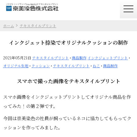
togg
navi
ホーム
テキスタイルプリント
インクジェット捺染でオリジナルクッションの制作
2021年05月21日
テキスタイルプリント
•
商品製作
インクジェットプリント
•
オリジナル生地
•
クッション
•
テキスタイルプリント
•
ねこ
•
商品制作
スマホで撮った画像をテキスタイルプリント
スマホ画像をインクジェットプリントしてオリジナル商品を作
ってみた！の第２弾です。
今回は京美染色の社員が飼っているネコに協力してもらってク
ッションを作ってみました。