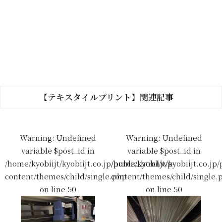
【テキスタイルプリント】関連記事
Warning
: Undefined
Warning
: Undefined
variable $post_id in
variable $post_id in
/home/kyobiijt/kyobiijt.co.jp/public_html/wp-
/home/kyobiijt/kyobiijt.co.jp
content/themes/child/single.php
content/themes/child/single.
on line
50
on line
50