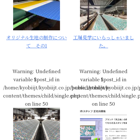
オリジナル生地の制作につい
工場見学にいらっしゃいまし
て その1
た。
Warning
: Undefined
Warning
: Undefined
variable $post_id in
variable $post_id in
/home/kyobiijt/kyobiijt.co.jp/public_html/wp-
/home/kyobiijt/kyobiijt.co.jp
content/themes/child/single.php
content/themes/child/single.
on line
50
on line
50