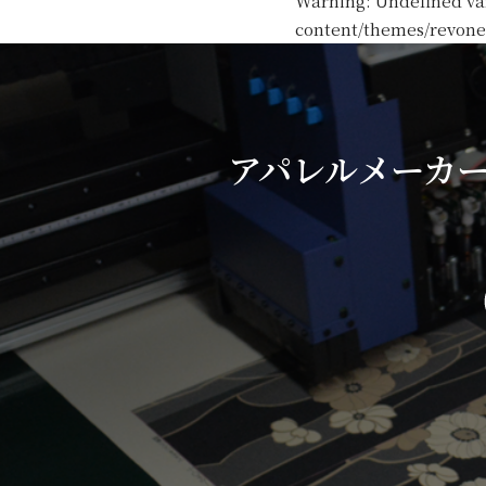
Warning
: Undefined va
content/themes/revone
アパレルメーカ