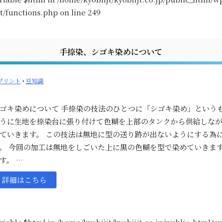
t/functions.php
on line
249
手捺染、シゴキ染めについて
プリント
•
豆知識
ゴキ染めについて 手捺染の技法のひとつに「シゴキ染め」というも
うに生地を捺染台に張り付けて色糊を上部のタンクから供給しな
ていきます。 この技法は無地に型の送り跡が出ないようにする為
。 今回の加工は無地をしごいた上に黒の色糊を型で染めていきます
す。 …
詳細はこちら