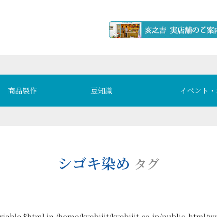
商品製作
豆知識
イベント・
シゴキ染め
タグ
riable $html in
/home/kyobiijt/kyobiijt.co.jp/public_html/w