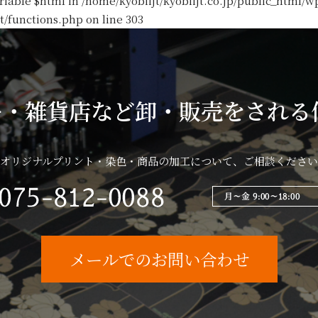
riable $html in
/home/kyobiijt/kyobiijt.co.jp/public_html/w
t/functions.php
on line
303
ー・雑貨店など卸・販売をされる
オリジナルプリント・染色・商品の加工について、ご相談ください
メールでのお問い合わせ