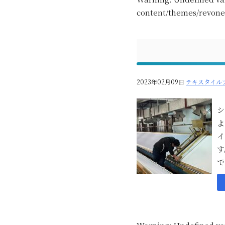
content/themes/revone
2023年02月09日
テキスタイル
シ
よ
イ
す
で